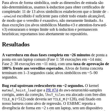
Para alvos de forma simbólica, onde as dimensões de entrada são
não-determinísticas, usamos k-induction para obter certificados de
completude: 11 de 13 alvos simbólicos estabelecem que o limite de
-
escolhido é suficiente para cobrir todo estado alcançável,
-unwind
de modo que o veredito é exaustivo, não meramente limitado. As
duas exceções (os alvos simbólicos Mamba-v3 e attention-forward-
v3) estouraram o tempo limite sob k-induction e permanecem
heurísticas; reportamos isso abertamente no repositório.
Resultados
A varredura em duas fases completa em ~26 minutos
de ponta a
ponta em um laptop comum (Fase 1: 58 execuções em ~14 min;
Fase 2: 38 execuções em ~11 min), com uma
taxa de aprovação de
100% frente aos vereditos esperados
. Alvos de forma concreta
terminam em 1–3 segundos cada; alvos simbólicos em ~5–90
segundos.
Bug real upstream redescoberto em ~2 segundos.
O kernel
que a
PR #74
do aws-neuron/nki-samples
matmul_hoist_load
corrigiu, antes da correção,
era alocado com free-dim
lhsT_tiles
(=512) onde deveria ser
(=128), está fixado em
TILE_N
TILE_M
nosso harness como alvo de regressão. O ESBMC reporta a
divergência de forma em ~2 s em um laptop, sem um dispositivo