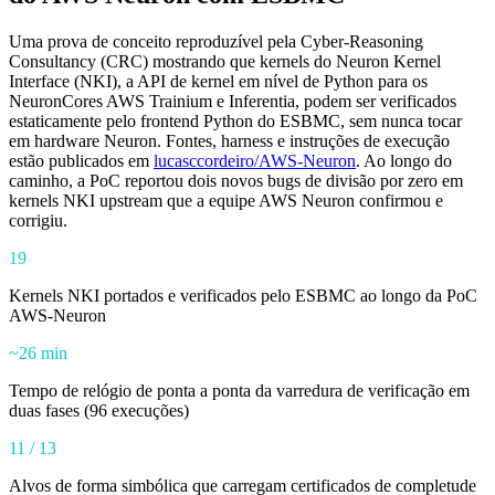
Uma prova de conceito reproduzível pela Cyber-Reasoning
Consultancy (CRC) mostrando que kernels do Neuron Kernel
Interface (NKI), a API de kernel em nível de Python para os
NeuronCores AWS Trainium e Inferentia, podem ser verificados
estaticamente pelo frontend Python do ESBMC, sem nunca tocar
em hardware Neuron. Fontes, harness e instruções de execução
estão publicados em
lucasccordeiro/AWS-Neuron
. Ao longo do
caminho, a PoC reportou dois novos bugs de divisão por zero em
kernels NKI upstream que a equipe AWS Neuron confirmou e
corrigiu.
19
Kernels NKI portados e verificados pelo ESBMC ao longo da PoC
AWS-Neuron
~26 min
Tempo de relógio de ponta a ponta da varredura de verificação em
duas fases (96 execuções)
11 / 13
Alvos de forma simbólica que carregam certificados de completude