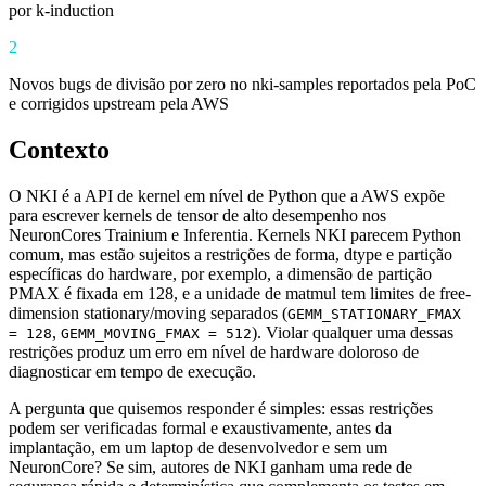
por k-induction
2
Novos bugs de divisão por zero no nki-samples reportados pela PoC
e corrigidos upstream pela AWS
Contexto
O NKI é a API de kernel em nível de Python que a AWS expõe
para escrever kernels de tensor de alto desempenho nos
NeuronCores Trainium e Inferentia. Kernels NKI parecem Python
comum, mas estão sujeitos a restrições de forma, dtype e partição
específicas do hardware, por exemplo, a dimensão de partição
PMAX é fixada em 128, e a unidade de matmul tem limites de free-
dimension stationary/moving separados (
GEMM_STATIONARY_FMAX
,
). Violar qualquer uma dessas
= 128
GEMM_MOVING_FMAX = 512
restrições produz um erro em nível de hardware doloroso de
diagnosticar em tempo de execução.
A pergunta que quisemos responder é simples: essas restrições
podem ser verificadas formal e exaustivamente, antes da
implantação, em um laptop de desenvolvedor e sem um
NeuronCore? Se sim, autores de NKI ganham uma rede de