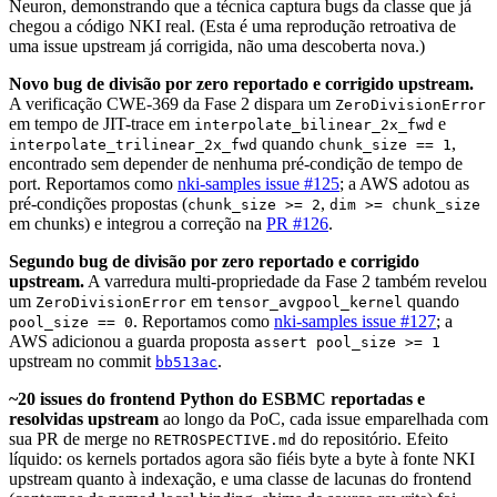
Neuron, demonstrando que a técnica captura bugs da classe que já
chegou a código NKI real. (Esta é uma reprodução retroativa de
uma issue upstream já corrigida, não uma descoberta nova.)
Novo bug de divisão por zero reportado e corrigido upstream.
A verificação CWE-369 da Fase 2 dispara um
ZeroDivisionError
em tempo de JIT-trace em
e
interpolate_bilinear_2x_fwd
quando
,
interpolate_trilinear_2x_fwd
chunk_size == 1
encontrado sem depender de nenhuma pré-condição de tempo de
port. Reportamos como
nki-samples issue #125
; a AWS adotou as
pré-condições propostas (
,
chunk_size >= 2
dim >= chunk_size
em chunks) e integrou a correção na
PR #126
.
Segundo bug de divisão por zero reportado e corrigido
upstream.
A varredura multi-propriedade da Fase 2 também revelou
um
em
quando
ZeroDivisionError
tensor_avgpool_kernel
. Reportamos como
nki-samples issue #127
; a
pool_size == 0
AWS adicionou a guarda proposta
assert pool_size >= 1
upstream no commit
.
bb513ac
~20 issues do frontend Python do ESBMC reportadas e
resolvidas upstream
ao longo da PoC, cada issue emparelhada com
sua PR de merge no
do repositório. Efeito
RETROSPECTIVE.md
líquido: os kernels portados agora são fiéis byte a byte à fonte NKI
upstream quanto à indexação, e uma classe de lacunas do frontend