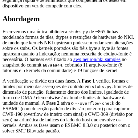
segurança rápida e determinística que complementa os testes em
dispositivo em vez de competir com eles.
Abordagem
Escrevemos uma única biblioteca
de ~865 linhas
stubs.py
modelando formas de tiles, dtypes e restrições de hardware do NKI,
de modo que kernels NKI upstream pudessem rodar sem alterações
sobre os stubs. Os kernels portados são fiéis byte a byte às fontes
upstream quanto à indexação; nenhuma reescrita de código-fonte é
necessária. O harness está fixado ao
aws-neuron/nki-samples
no
snapshot do commit
, cobrindo 11 arquivos-fonte (6
a87aaa44
tutoriais e 5 kernels da comunidade) e 19 funções de kernel.
A verificação se divide em duas fases. A
Fase 1
verifica formas e
limites por meio das asserções de contrato em
: limites de
stubs.py
dimensão de partição, fatiamento dentro dos limites, igualdade de
forma de DMA / elementwise / matmul e limites de hardware da
unidade de matmul. A
Fase 2
ativa o
do
--overflow-check
ESBMC (com detecção padrão de divisão por zero) para capturar
CWE-190 (overflow de inteiro com sinal) e CWE-369 (divisão por
zero) na aritmética de índices do lado do host que envolve os
kernels. Ambas as fases usam o ESBMC 8.3.0 ou posterior com o
solver SMT Bitwuzla padrão.