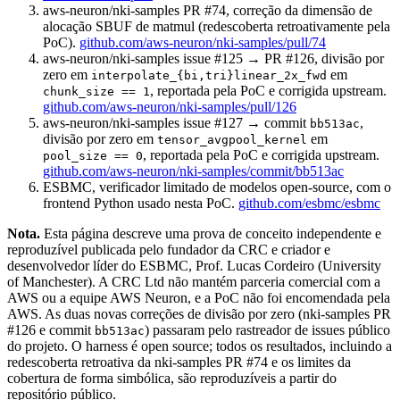
aws-neuron/nki-samples PR #74, correção da dimensão de
alocação SBUF de matmul (redescoberta retroativamente pela
PoC).
github.com/aws-neuron/nki-samples/pull/74
aws-neuron/nki-samples issue #125 → PR #126, divisão por
zero em
em
interpolate_{bi,tri}linear_2x_fwd
, reportada pela PoC e corrigida upstream.
chunk_size == 1
github.com/aws-neuron/nki-samples/pull/126
aws-neuron/nki-samples issue #127 → commit
,
bb513ac
divisão por zero em
em
tensor_avgpool_kernel
, reportada pela PoC e corrigida upstream.
pool_size == 0
github.com/aws-neuron/nki-samples/commit/bb513ac
ESBMC, verificador limitado de modelos open-source, com o
frontend Python usado nesta PoC.
github.com/esbmc/esbmc
Nota.
Esta página descreve uma prova de conceito independente e
reproduzível publicada pelo fundador da CRC e criador e
desenvolvedor líder do ESBMC, Prof. Lucas Cordeiro (University
of Manchester). A CRC Ltd não mantém parceria comercial com a
AWS ou a equipe AWS Neuron, e a PoC não foi encomendada pela
AWS. As duas novas correções de divisão por zero (nki-samples PR
#126 e commit
) passaram pelo rastreador de issues público
bb513ac
do projeto. O harness é open source; todos os resultados, incluindo a
redescoberta retroativa da nki-samples PR #74 e os limites da
cobertura de forma simbólica, são reproduzíveis a partir do
repositório público.