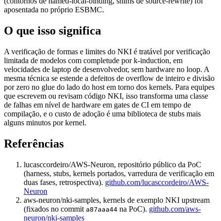
(contornos de named-local-binding, shims de source-rewrite) foi
aposentada no próprio ESBMC.
O que isso significa
A verificação de formas e limites do NKI é tratável por verificação
limitada de modelos com completude por k-induction, em
velocidades de laptop de desenvolvedor, sem hardware no loop. A
mesma técnica se estende a defeitos de overflow de inteiro e divisão
por zero no glue do lado do host em torno dos kernels. Para equipes
que escrevem ou revisam código NKI, isso transforma uma classe
de falhas em nível de hardware em gates de CI em tempo de
compilação, e o custo de adoção é uma biblioteca de stubs mais
alguns minutos por kernel.
Referências
lucasccordeiro/AWS-Neuron, repositório público da PoC
(harness, stubs, kernels portados, varredura de verificação em
duas fases, retrospectiva).
github.com/lucasccordeiro/AWS-
Neuron
aws-neuron/nki-samples, kernels de exemplo NKI upstream
(fixados no commit
na PoC).
github.com/aws-
a87aaa44
neuron/nki-samples