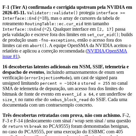
F-1 (Tier A) confirmada e corrigida upstream pela NVIDIA em
2026-05-11.
protegia
Validator::validate()
interface >=
(=18), mas o array de cursores da tabela de
Interface::End
roteamento
tem tamanho
RoutingTable::ec.cur_eid
(=2). Qualquer interface em
passa
Interface::UsEnd
[2, 17]
pela validação e escreve fora dos limites em
; builds
set_cur_eid()
de produção usam
, então o acesso fora dos
-fno-exceptions
limites cai em
. A equipe OpenSMA da NVIDIA aceitou o
abort()
relatório e aplicou a correção recomendada (
NVIDIA/OpenSMA
issue #1
).
16 descobertas latentes adicionais em NSM, SSIF, telemetria e
despacho de eventos
, incluindo armazenamentos de enum sem
verificação (
), um cast de signed para
errorInjectionMode
unsigned limitando
a
no canal
percent = −1024
stored = 255
SMA de telemetria de depuração, um acesso fora dos limites do
bitmask de fonte de evento em
, e um underflow de
event_id ≥ 64
no ramo else do
do SSIF. Cada uma
size_t
smbus_block_read
documentada com um contraexemplo concreto.
Três descobertas retratadas com prova, não com achismo.
F-2,
F-3 e F-14 (deslocamento com sinal / wrap sem sinal / uma questão
de
vs
no PCA9555) foram demonstradas benignas,
return
break
no caso do PCA9555, por uma execução do ESBMC com 405