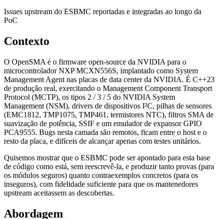
Issues upstream do ESBMC reportadas e integradas ao longo da
PoC
Contexto
O OpenSMA é o firmware open-source da NVIDIA para o
microcontrolador NXP MCXN556S, implantado como System
Management Agent nas placas de data center da NVIDIA. É C++23
de produção real, exercitando o Management Component Transport
Protocol (MCTP), os tipos 2 / 3 / 5 do NVIDIA System
Management (NSM), drivers de dispositivos I²C, pilhas de sensores
(EMC1812, TMP1075, TMP461, termistores NTC), filtros SMA de
suavização de potência, SSIF e um emulador de expansor GPIO
PCA9555. Bugs nesta camada são remotos, ficam entre o host e o
resto da placa, e difíceis de alcançar apenas com testes unitários.
Quisemos mostrar que o ESBMC pode ser apontado para esta base
de código como está, sem reescrevê-la, e produzir tanto provas (para
os módulos seguros) quanto contraexemplos concretos (para os
inseguros), com fidelidade suficiente para que os mantenedores
upstream aceitassem as descobertas.
Abordagem