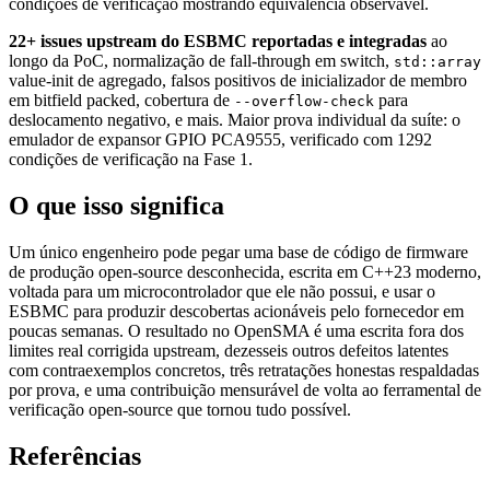
condições de verificação mostrando equivalência observável.
22+ issues upstream do ESBMC reportadas e integradas
ao
longo da PoC, normalização de fall-through em switch,
std::array
value-init de agregado, falsos positivos de inicializador de membro
em bitfield packed, cobertura de
para
--overflow-check
deslocamento negativo, e mais. Maior prova individual da suíte: o
emulador de expansor GPIO PCA9555, verificado com 1292
condições de verificação na Fase 1.
O que isso significa
Um único engenheiro pode pegar uma base de código de firmware
de produção open-source desconhecida, escrita em C++23 moderno,
voltada para um microcontrolador que ele não possui, e usar o
ESBMC para produzir descobertas acionáveis pelo fornecedor em
poucas semanas. O resultado no OpenSMA é uma escrita fora dos
limites real corrigida upstream, dezesseis outros defeitos latentes
com contraexemplos concretos, três retratações honestas respaldadas
por prova, e uma contribuição mensurável de volta ao ferramental de
verificação open-source que tornou tudo possível.
Referências