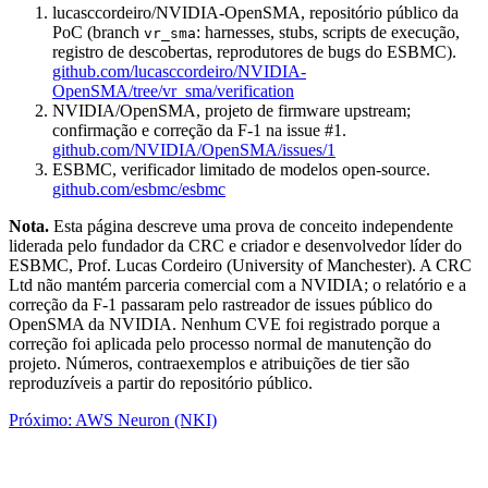
lucasccordeiro/NVIDIA-OpenSMA, repositório público da
PoC (branch
: harnesses, stubs, scripts de execução,
vr_sma
registro de descobertas, reprodutores de bugs do ESBMC).
github.com/lucasccordeiro/NVIDIA-
OpenSMA/tree/vr_sma/verification
NVIDIA/OpenSMA, projeto de firmware upstream;
confirmação e correção da F-1 na issue #1.
github.com/NVIDIA/OpenSMA/issues/1
ESBMC, verificador limitado de modelos open-source.
github.com/esbmc/esbmc
Nota.
Esta página descreve uma prova de conceito independente
liderada pelo fundador da CRC e criador e desenvolvedor líder do
ESBMC, Prof. Lucas Cordeiro (University of Manchester). A CRC
Ltd não mantém parceria comercial com a NVIDIA; o relatório e a
correção da F-1 passaram pelo rastreador de issues público do
OpenSMA da NVIDIA. Nenhum CVE foi registrado porque a
correção foi aplicada pelo processo normal de manutenção do
projeto. Números, contraexemplos e atribuições de tier são
reproduzíveis a partir do repositório público.
Próximo: AWS Neuron (NKI)