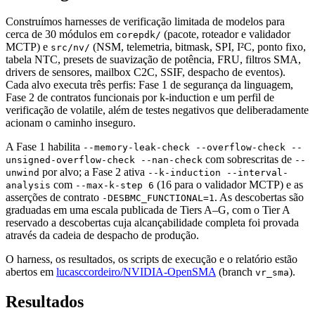
Construímos harnesses de verificação limitada de modelos para
cerca de 30 módulos em
(pacote, roteador e validador
corepdk/
MCTP) e
(NSM, telemetria, bitmask, SPI, I²C, ponto fixo,
src/nv/
tabela NTC, presets de suavização de potência, FRU, filtros SMA,
drivers de sensores, mailbox C2C, SSIF, despacho de eventos).
Cada alvo executa três perfis: Fase 1 de segurança da linguagem,
Fase 2 de contratos funcionais por k-induction e um perfil de
verificação de volatile, além de testes negativos que deliberadamente
acionam o caminho inseguro.
A Fase 1 habilita
--memory-leak-check --overflow-check --
com sobrescritas de
unsigned-overflow-check --nan-check
--
por alvo; a Fase 2 ativa
unwind
--k-induction --interval-
com
(16 para o validador MCTP) e as
analysis
--max-k-step 6
asserções de contrato
. As descobertas são
-DESBMC_FUNCTIONAL=1
graduadas em uma escala publicada de Tiers A–G, com o Tier A
reservado a descobertas cuja alcançabilidade completa foi provada
através da cadeia de despacho de produção.
O harness, os resultados, os scripts de execução e o relatório estão
abertos em
lucasccordeiro/NVIDIA-OpenSMA
(branch
).
vr_sma
Resultados